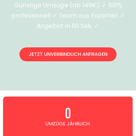
Günstige Umzüge (ab 149€) ✓ 100%
professionell ✓ Team aus Experten ✓
Angebot in 60 Sek. ✓
JETZT UNVERBINDLICH ANFRAGEN
0
UMZÜGE JÄHRLICH.