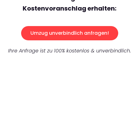
Kostenvoranschlag erhalten:
Umzug unverbindlich anfragen!
Ihre Anfrage ist zu 100% kostenlos & unverbindlich.
UNVERBINDLICHES ANGEBOT IN
UNTER 60 SEKUNDEN
:
Machen Sie sich bereit für einen
reibungslosen & sorgenfreien Umzug in
Mönchengladbach: Erleben Sie, wie unser