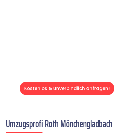
Expertenteam Ihren Umzug schnell, sicher
und effizient gestaltet. Lassen Sie uns den
schweren Teil übernehmen & freuen Sie sich
auf einen entspannten und kostengünstigen
Servive!
Kostenlos & unverbindlich anfragen!
Umzugsprofi Roth Mönchengladbach