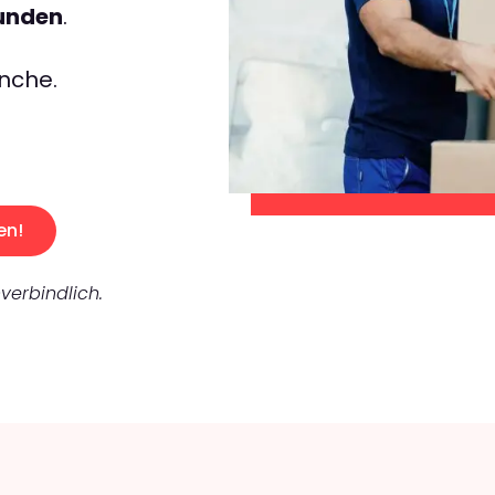
tunden
.
nche.
en!
verbindlich.