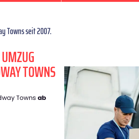
y Towns seit 2007.
N UMZUG
DWAY TOWNS
dway Towns
ab