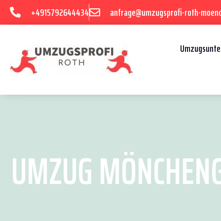
+4915792644434
anfrage@umzugsprofi-roth-moen
Umzugsunte
UMZUG MÖNCHENGL