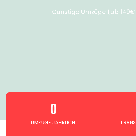
Günstige Umzüge (ab 149€) 
0
UMZÜGE JÄHRLICH.
TRANS