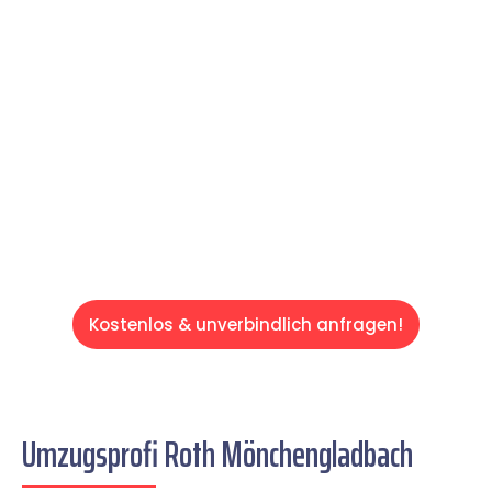
Expertenteam Ihren Umzug schnell, sicher
und effizient gestaltet. Lassen Sie uns den
schweren Teil übernehmen & freuen Sie sich
auf einen entspannten und kostengünstigen
Servive!
Kostenlos & unverbindlich anfragen!
Umzugsprofi Roth Mönchengladbach