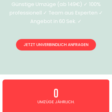
Günstige Umzüge (ab 149€) ✓ 100%
professionell ✓ Team aus Experten ✓
Angebot in 60 Sek. ✓
JETZT UNVERBINDLICH ANFRAGEN
0
UMZÜGE JÄHRLICH.