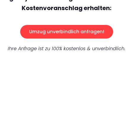
Kostenvoranschlag erhalten:
Umzug unverbindlich anfragen!
Ihre Anfrage ist zu 100% kostenlos & unverbindlich.
UNVERBINDLICHES ANGEBOT IN
UNTER 60 SEKUNDEN
:
Machen Sie sich bereit für einen
reibungslosen & sorgenfreien Umzug in
Mönchengladbach: Erleben Sie, wie unser