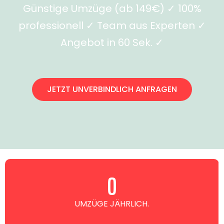
Günstige Umzüge (ab 149€) ✓ 100%
professionell ✓ Team aus Experten ✓
Angebot in 60 Sek. ✓
JETZT UNVERBINDLICH ANFRAGEN
0
UMZÜGE JÄHRLICH.