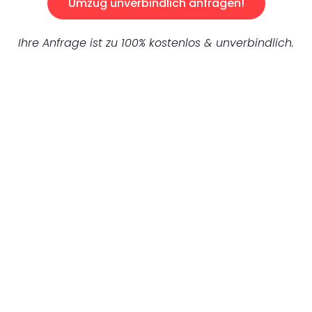
Umzug unverbindlich anfragen!
Ihre Anfrage ist zu 100% kostenlos & unverbindlich.
UNVERBINDLICHES ANGEBOT IN
UNTER 60 SEKUNDEN
:
Machen Sie sich bereit für einen
reibungslosen & sorgenfreien Umzug in
Mönchengladbach: Erleben Sie, wie unser
Expertenteam Ihren Umzug schnell, sicher
und effizient gestaltet. Lassen Sie uns den
schweren Teil übernehmen & freuen Sie sich