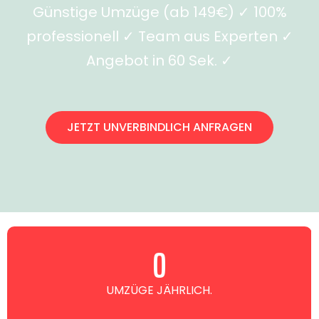
Günstige Umzüge (ab 149€) ✓ 100%
professionell ✓ Team aus Experten ✓
Angebot in 60 Sek. ✓
JETZT UNVERBINDLICH ANFRAGEN
0
UMZÜGE JÄHRLICH.