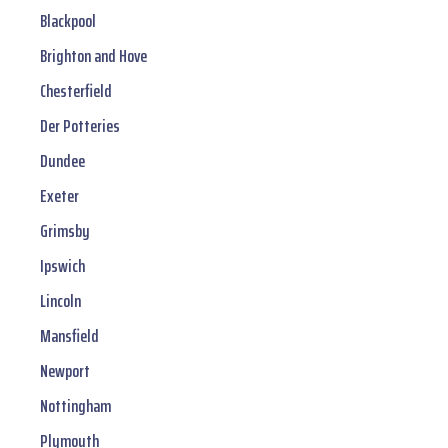
Blackpool
Brighton and Hove
Chesterfield
Der Potteries
Dundee
Exeter
Grimsby
Ipswich
Lincoln
Mansfield
Newport
Nottingham
Plymouth