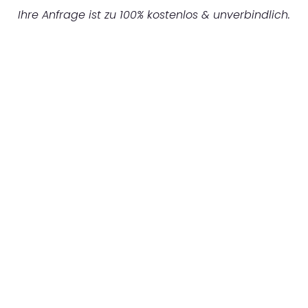
Ihre Anfrage ist zu 100% kostenlos & unverbindlich.
UNVERBINDLICHES ANGEBOT IN
UNTER 60 SEKUNDEN
:
Machen Sie sich bereit für einen
reibungslosen & sorgenfreien Umzug in
Mönchengladbach: Erleben Sie, wie unser
Expertenteam Ihren Umzug schnell, sicher
und effizient gestaltet. Lassen Sie uns den
schweren Teil übernehmen & freuen Sie sich
auf einen entspannten und kostengünstigen