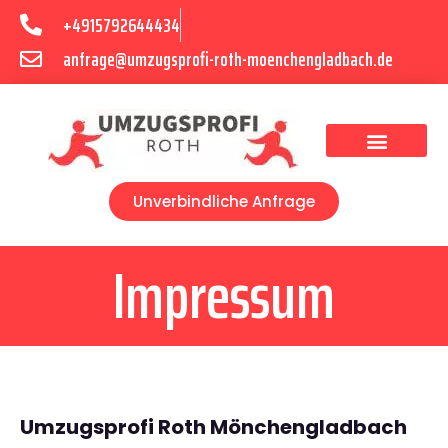
+4915792644434
anfrage@umzugsprofi-roth-moenchengladbach.de
Umzugsunternehmen Mönchengladbach
Umzugsservice Mönchengladbach
Unverbindliche Anfrage
Impressum
Umzugsprofi Roth Mönchengladbach