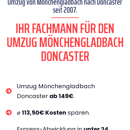
Umzug von Mönchengladbach nach Doncaster
seit 2007.
IHR FACHMANN FÜR DEN
UMZUG MÖNCHENGLADBACH
DONCASTER
Umzug Mönchengladbach
Doncaster
ab 149€
.
⌀
113,50€ Kosten
sparen.
Express-Abwicklung in
unter 24