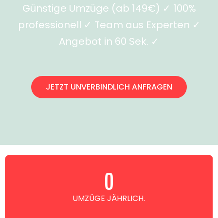
Günstige Umzüge (ab 149€) ✓ 100%
professionell ✓ Team aus Experten ✓
Angebot in 60 Sek. ✓
JETZT UNVERBINDLICH ANFRAGEN
0
UMZÜGE JÄHRLICH.