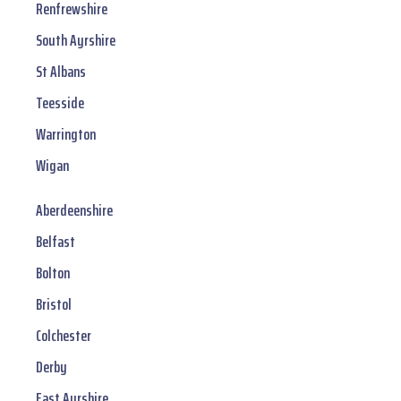
Renfrewshire
South Ayrshire
St Albans
Teesside
Warrington
Wigan
Aberdeenshire
Belfast
Bolton
Bristol
Colchester
Derby
East Ayrshire