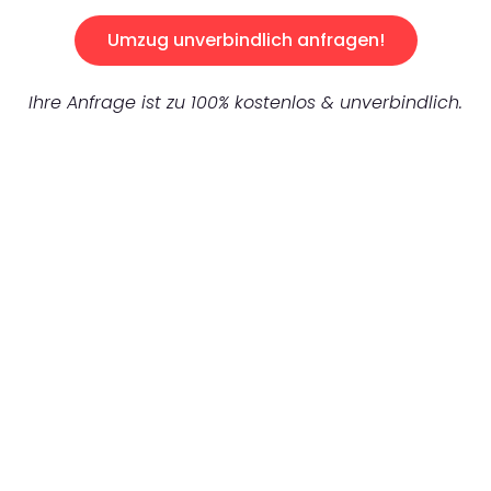
Umzug unverbindlich anfragen!
Ihre Anfrage ist zu 100% kostenlos & unverbindlich.
UNVERBINDLICHES ANGEBOT IN
UNTER 60 SEKUNDEN
:
Machen Sie sich bereit für einen
reibungslosen & sorgenfreien Umzug in
Mönchengladbach: Erleben Sie, wie unser
Expertenteam Ihren Umzug schnell, sicher
und effizient gestaltet. Lassen Sie uns den