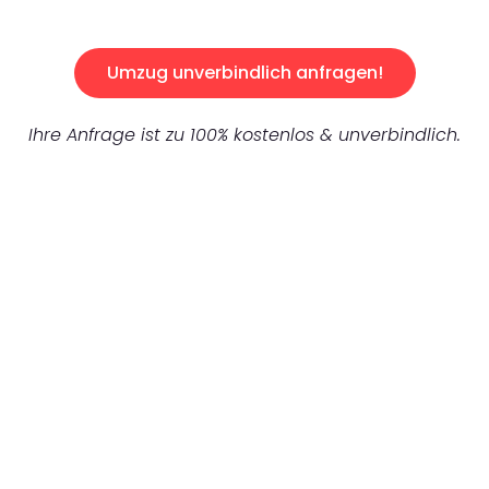
Umzug unverbindlich anfragen!
Ihre Anfrage ist zu 100% kostenlos & unverbindlich.
UNVERBINDLICHES ANGEBOT IN
UNTER 60 SEKUNDEN
:
Machen Sie sich bereit für einen
reibungslosen & sorgenfreien Umzug in
Mönchengladbach: Erleben Sie, wie unser
Expertenteam Ihren Umzug schnell, sicher