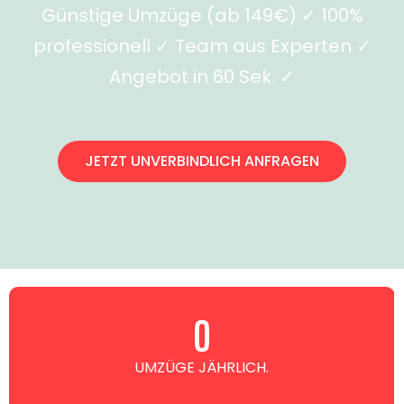
Günstige Umzüge (ab 149€) ✓ 100%
professionell ✓ Team aus Experten ✓
Angebot in 60 Sek. ✓
JETZT UNVERBINDLICH ANFRAGEN
0
UMZÜGE JÄHRLICH.