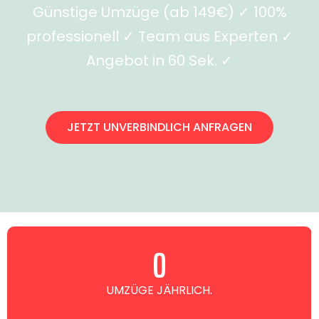
Günstige Umzüge (ab 149€) ✓ 100%
professionell ✓ Team aus Experten ✓
Angebot in 60 Sek. ✓
JETZT UNVERBINDLICH ANFRAGEN
0
UMZÜGE JÄHRLICH.