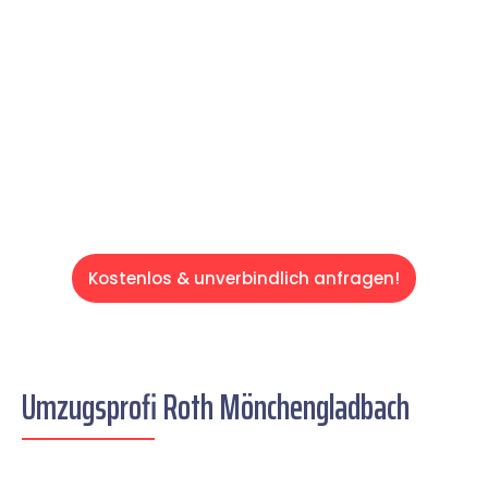
und effizient gestaltet. Lassen Sie uns den
schweren Teil übernehmen & freuen Sie sich
auf einen entspannten und kostengünstigen
Servive!
Kostenlos & unverbindlich anfragen!
Umzugsprofi Roth Mönchengladbach