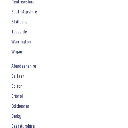
Renfrewshire
South Ayrshire
St Albans
Teesside
Warrington
Wigan
Aberdeenshire
Belfast
Bolton
Bristol
Colchester
Derby
East Ayrshire