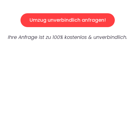
Umzug unverbindlich anfragen!
Ihre Anfrage ist zu 100% kostenlos & unverbindlich.
UNVERBINDLICHES ANGEBOT IN
UNTER 60 SEKUNDEN
:
Machen Sie sich bereit für einen
reibungslosen & sorgenfreien Umzug in
Mönchengladbach: Erleben Sie, wie unser
Expertenteam Ihren Umzug schnell, sicher