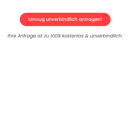
Umzug unverbindlich anfragen!
Ihre Anfrage ist zu 100% kostenlos & unverbindlich.
UNVERBINDLICHES ANGEBOT IN
UNTER 60 SEKUNDEN
:
Machen Sie sich bereit für einen
reibungslosen & sorgenfreien Umzug in
Mönchengladbach: Erleben Sie, wie unser
Expertenteam Ihren Umzug schnell, sicher