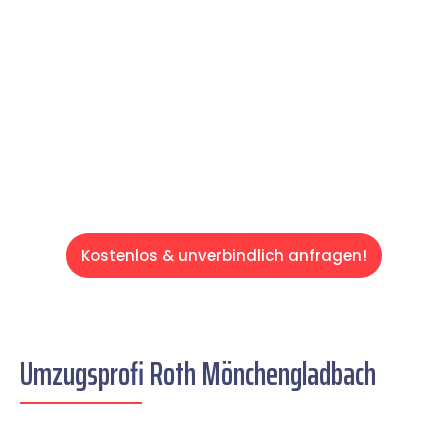
und effizient gestaltet. Lassen Sie uns den
schweren Teil übernehmen & freuen Sie sich
auf einen entspannten und kostengünstigen
Servive!
Kostenlos & unverbindlich anfragen!
Umzugsprofi Roth Mönchengladbach