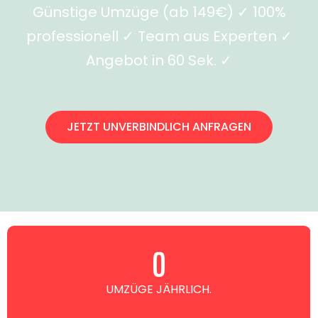
Günstige Umzüge (ab 149€) ✓ 100%
professionell ✓ Team aus Experten ✓
Angebot in 60 Sek. ✓
JETZT UNVERBINDLICH ANFRAGEN
0
UMZÜGE JÄHRLICH.