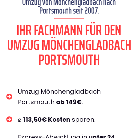
Umzug von Mönchengladbach nach
Portsmouth seit 2007.
IHR FACHMANN FÜR DEN
UMZUG MÖNCHENGLADBACH
PORTSMOUTH
Umzug Mönchengladbach
Portsmouth
ab 149€
.
⌀
113,50€ Kosten
sparen.
Express-Abwicklung in
unter 24