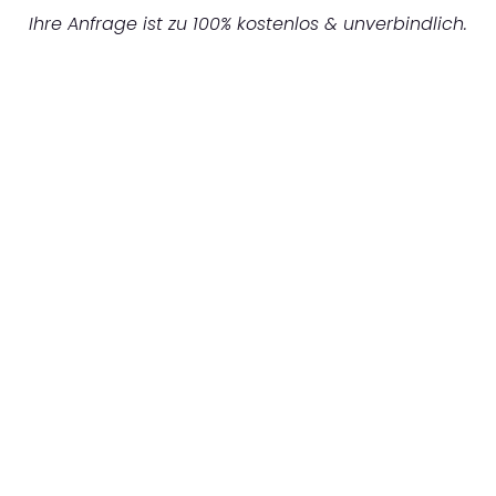
Ihre Anfrage ist zu 100% kostenlos & unverbindlich.
UNVERBINDLICHES ANGEBOT IN
UNTER 60 SEKUNDEN
:
Machen Sie sich bereit für einen
reibungslosen & sorgenfreien Umzug in
Mönchengladbach: Erleben Sie, wie unser
Expertenteam Ihren Umzug schnell, sicher
und effizient gestaltet. Lassen Sie uns den
schweren Teil übernehmen & freuen Sie sich
auf einen entspannten und kostengünstigen