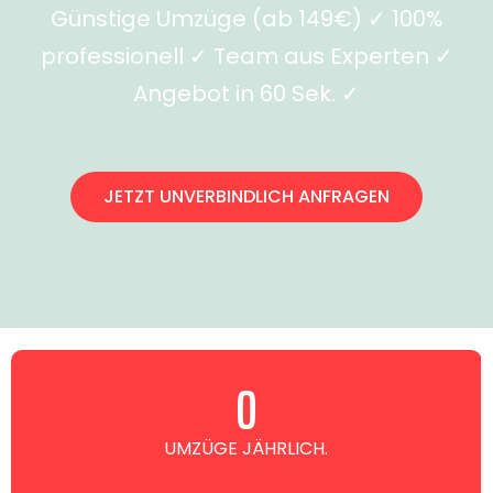
Günstige Umzüge (ab 149€) ✓ 100%
professionell ✓ Team aus Experten ✓
Angebot in 60 Sek. ✓
JETZT UNVERBINDLICH ANFRAGEN
0
UMZÜGE JÄHRLICH.