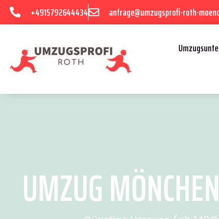
+4915792644434
anfrage@umzugsprofi-roth-moen
Umzugsunte
UMZUG MÖNCHENG