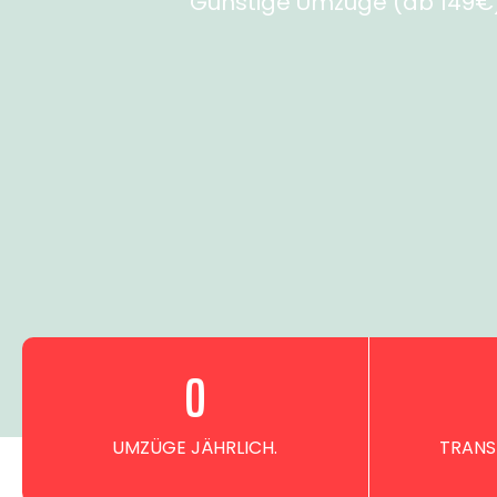
Günstige Umzüge (ab 149€) 
0
UMZÜGE JÄHRLICH.
TRANS