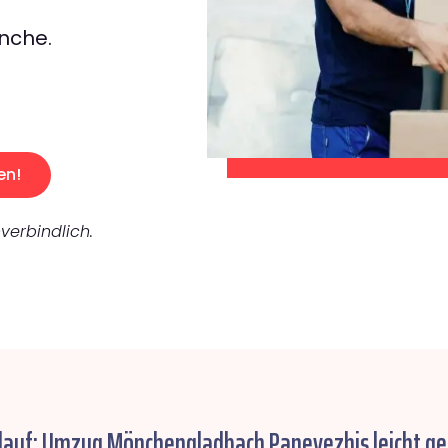
nche.
en!
verbindlich.
blauf: Umzug Mönchengladbach Panevezhis leicht g