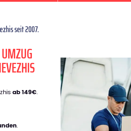
his seit 2007.
N UMZUG
EVEZHIS
zhis
ab 149€
.
tunden
.