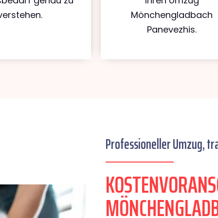
bedarf genau zu
Ihren Umzug
verstehen.
Mönchengladbach
Panevezhis.
Professioneller Umzug, tr
KOSTENVORANS
MÖNCHENGLADB