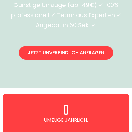
Günstige Umzüge (ab 149€) ✓ 100%
professionell ✓ Team aus Experten ✓
Angebot in 60 Sek. ✓
JETZT UNVERBINDLICH ANFRAGEN
0
UMZÜGE JÄHRLICH.