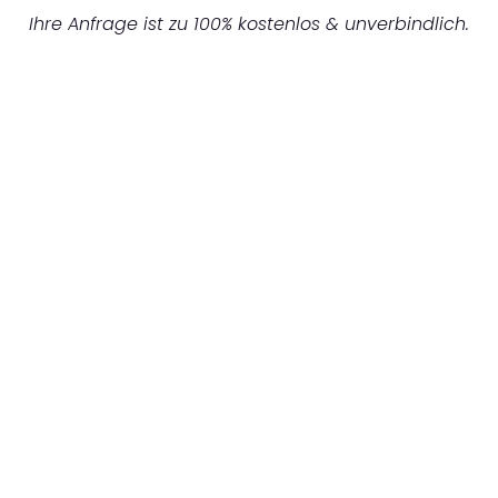
Ihre Anfrage ist zu 100% kostenlos & unverbindlich.
UNVERBINDLICHES ANGEBOT IN
UNTER 60 SEKUNDEN
:
Machen Sie sich bereit für einen
reibungslosen & sorgenfreien Umzug in
Mönchengladbach: Erleben Sie, wie unser
Expertenteam Ihren Umzug schnell, sicher
und effizient gestaltet. Lassen Sie uns den
schweren Teil übernehmen & freuen Sie sich
auf einen entspannten und kostengünstigen