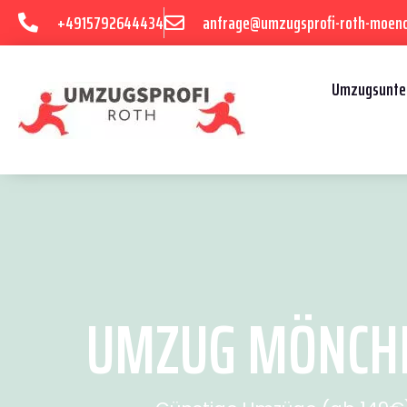
+4915792644434
anfrage@umzugsprofi-roth-moen
Umzugsunte
UMZUG MÖNCHE