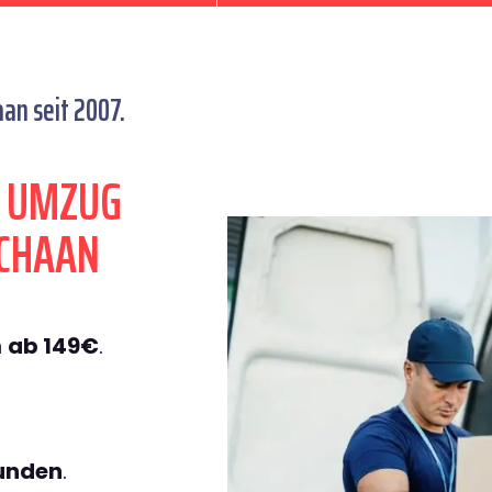
n seit 2007.
N UMZUG
CHAAN
n
ab 149€
.
tunden
.