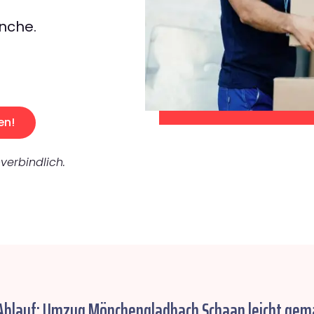
nche.
en!
verbindlich.
 Ablauf: Umzug Mönchengladbach Schaan leicht gem