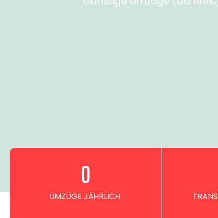
Günstige Umzüge (ab 149€) 
0
UMZÜGE JÄHRLICH.
TRANS