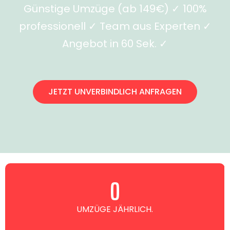
Günstige Umzüge (ab 149€) ✓ 100%
professionell ✓ Team aus Experten ✓
Angebot in 60 Sek. ✓
JETZT UNVERBINDLICH ANFRAGEN
0
UMZÜGE JÄHRLICH.