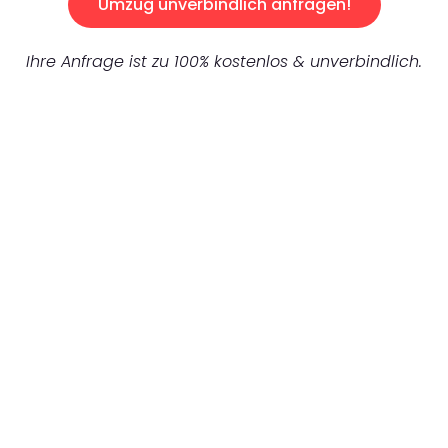
Umzug unverbindlich anfragen!
Ihre Anfrage ist zu 100% kostenlos & unverbindlich.
UNVERBINDLICHES ANGEBOT IN
UNTER 60 SEKUNDEN
:
Machen Sie sich bereit für einen
reibungslosen & sorgenfreien Umzug in
Mönchengladbach: Erleben Sie, wie unser
Expertenteam Ihren Umzug schnell, sicher
und effizient gestaltet. Lassen Sie uns den
schweren Teil übernehmen & freuen Sie sich