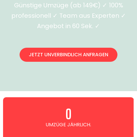
Günstige Umzüge (ab 149€) ✓ 100%
professionell ✓ Team aus Experten ✓
Angebot in 60 Sek. ✓
JETZT UNVERBINDLICH ANFRAGEN
0
UMZÜGE JÄHRLICH.