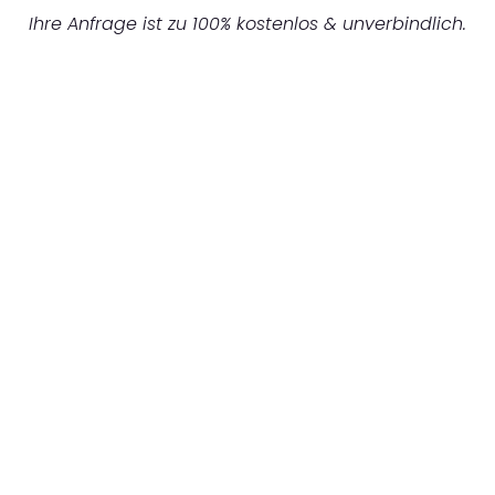
Ihre Anfrage ist zu 100% kostenlos & unverbindlich.
UNVERBINDLICHES ANGEBOT IN
UNTER 60 SEKUNDEN
:
Machen Sie sich bereit für einen
reibungslosen & sorgenfreien Umzug in
Mönchengladbach: Erleben Sie, wie unser
Expertenteam Ihren Umzug schnell, sicher
und effizient gestaltet. Lassen Sie uns den
schweren Teil übernehmen & freuen Sie sich
auf einen entspannten und kostengünstigen