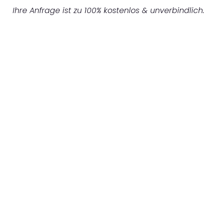
Ihre Anfrage ist zu 100% kostenlos & unverbindlich.
UNVERBINDLICHES ANGEBOT IN
UNTER 60 SEKUNDEN
:
Machen Sie sich bereit für einen
reibungslosen & sorgenfreien Umzug in
Mönchengladbach: Erleben Sie, wie unser
Expertenteam Ihren Umzug schnell, sicher
und effizient gestaltet. Lassen Sie uns den
schweren Teil übernehmen & freuen Sie sich
auf einen entspannten und kostengünstigen