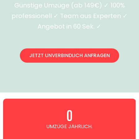
Günstige Umzüge (ab 149€) ✓ 100%
professionell ✓ Team aus Experten ✓
Angebot in 60 Sek. ✓
JETZT UNVERBINDLICH ANFRAGEN
0
UMZÜGE JÄHRLICH.