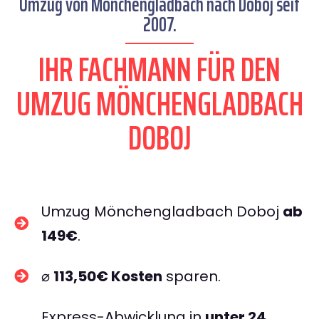
Umzug von Mönchengladbach nach Doboj seit
2007.
IHR FACHMANN FÜR DEN
UMZUG MÖNCHENGLADBACH
DOBOJ
Umzug Mönchengladbach Doboj
ab
149€
.
⌀
113,50€ Kosten
sparen.
Express-Abwicklung in
unter 24