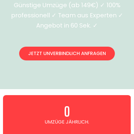
Günstige Umzüge (ab 149€) ✓ 100%
professionell ✓ Team aus Experten ✓
Angebot in 60 Sek. ✓
JETZT UNVERBINDLICH ANFRAGEN
0
UMZÜGE JÄHRLICH.