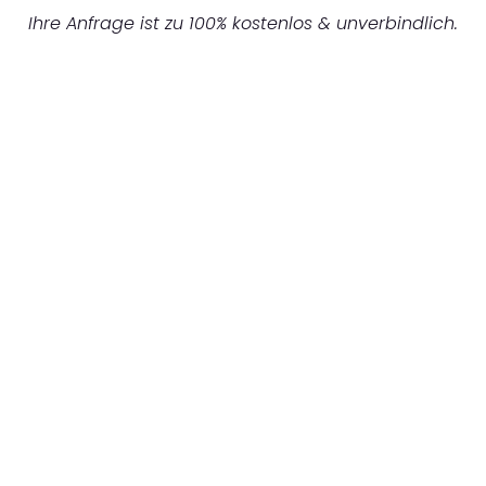
Ihre Anfrage ist zu 100% kostenlos & unverbindlich.
UNVERBINDLICHES ANGEBOT IN
UNTER 60 SEKUNDEN
:
Machen Sie sich bereit für einen
reibungslosen & sorgenfreien Umzug in
Mönchengladbach: Erleben Sie, wie unser
Expertenteam Ihren Umzug schnell, sicher
und effizient gestaltet. Lassen Sie uns den
schweren Teil übernehmen & freuen Sie sich
auf einen entspannten und kostengünstigen