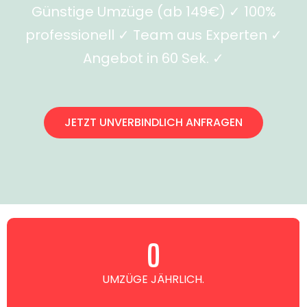
Günstige Umzüge (ab 149€) ✓ 100%
professionell ✓ Team aus Experten ✓
Angebot in 60 Sek. ✓
JETZT UNVERBINDLICH ANFRAGEN
0
UMZÜGE JÄHRLICH.