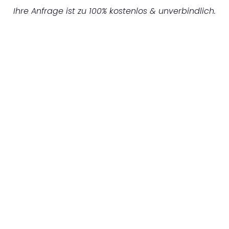
Ihre Anfrage ist zu 100% kostenlos & unverbindlich.
UNVERBINDLICHES ANGEBOT IN
UNTER 60 SEKUNDEN
:
Machen Sie sich bereit für einen
reibungslosen & sorgenfreien Umzug in
Mönchengladbach: Erleben Sie, wie unser
Expertenteam Ihren Umzug schnell, sicher
und effizient gestaltet. Lassen Sie uns den
schweren Teil übernehmen & freuen Sie sich
auf einen entspannten und kostengünstigen