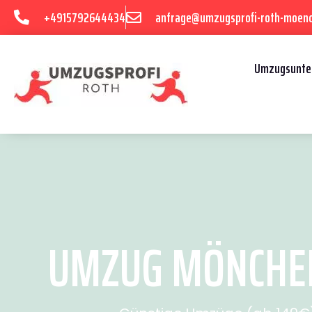
+4915792644434
anfrage@umzugsprofi-roth-moen
Umzugsunte
UMZUG MÖNCHEN