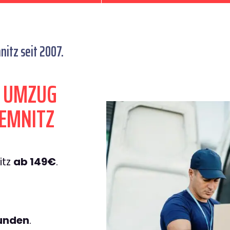
tz seit 2007.
N UMZUG
EMNITZ
itz
ab 149€
.
tunden
.