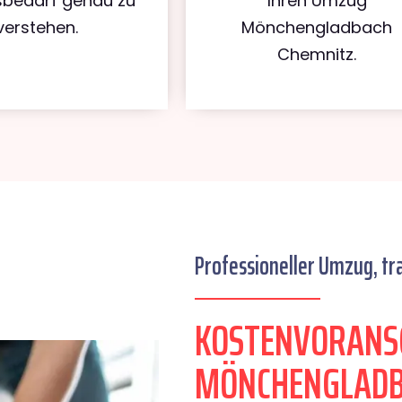
bedarf genau zu
Ihren Umzug
verstehen.
Mönchengladbach
Chemnitz.
Professioneller Umzug, tr
KOSTENVORANS
MÖNCHENGLADB