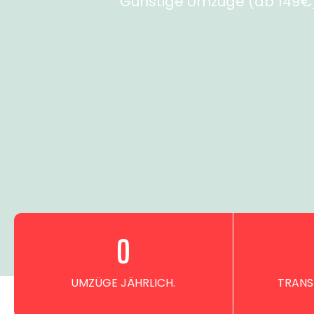
Günstige Umzüge (ab 149€) 
0
UMZÜGE JÄHRLICH.
TRANS