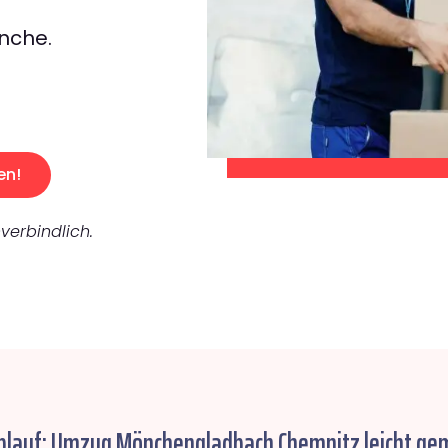
nche.
en!
verbindlich.
Ablauf: Umzug Mönchengladbach Chemnitz leicht ge