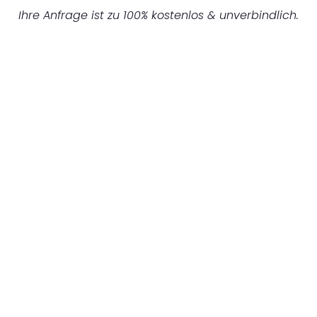
Ihre Anfrage ist zu 100% kostenlos & unverbindlich.
UNVERBINDLICHES ANGEBOT IN
UNTER 60 SEKUNDEN
:
Machen Sie sich bereit für einen
reibungslosen & sorgenfreien Umzug in
Mönchengladbach: Erleben Sie, wie unser
Expertenteam Ihren Umzug schnell, sicher
und effizient gestaltet. Lassen Sie uns den
schweren Teil übernehmen & freuen Sie sich
auf einen entspannten und kostengünstigen