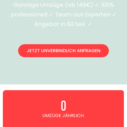
Günstige Umzüge (ab 149€) ✓ 100%
professionell ✓ Team aus Experten ✓
Angebot in 60 Sek. ✓
JETZT UNVERBINDLICH ANFRAGEN
0
UMZÜGE JÄHRLICH.