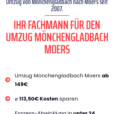
Umzug von Mönchengladbach nach Moers seit
2007.
IHR FACHMANN FÜR DEN
UMZUG MÖNCHENGLADBACH
MOERS
Umzug Mönchengladbach Moers
ab
149€
.
⌀
113,50€ Kosten
sparen.
Express-Abwicklung in
unter 24