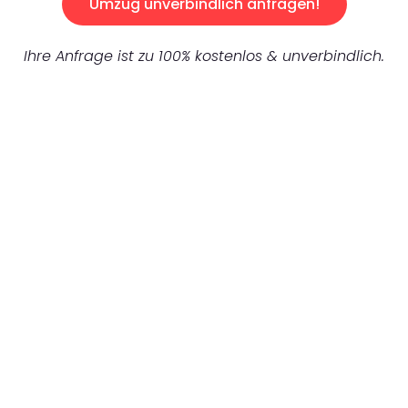
Umzug unverbindlich anfragen!
Ihre Anfrage ist zu 100% kostenlos & unverbindlich.
UNVERBINDLICHES ANGEBOT IN
UNTER 60 SEKUNDEN
:
Machen Sie sich bereit für einen
reibungslosen & sorgenfreien Umzug in
Mönchengladbach: Erleben Sie, wie unser
Expertenteam Ihren Umzug schnell, sicher
und effizient gestaltet. Lassen Sie uns den
schweren Teil übernehmen & freuen Sie sich