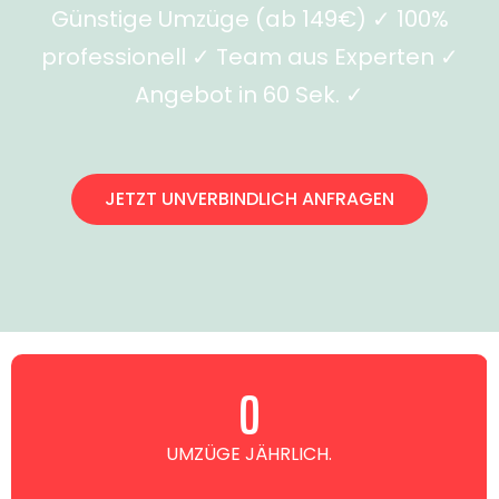
Günstige Umzüge (ab 149€) ✓ 100%
professionell ✓ Team aus Experten ✓
Angebot in 60 Sek. ✓
JETZT UNVERBINDLICH ANFRAGEN
0
UMZÜGE JÄHRLICH.