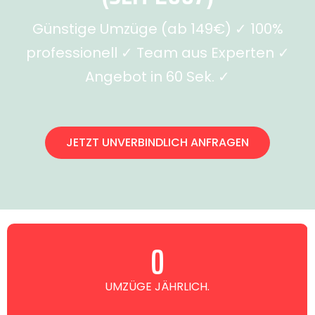
Günstige Umzüge (ab 149€) ✓ 100%
professionell ✓ Team aus Experten ✓
Angebot in 60 Sek. ✓
JETZT UNVERBINDLICH ANFRAGEN
0
UMZÜGE JÄHRLICH.