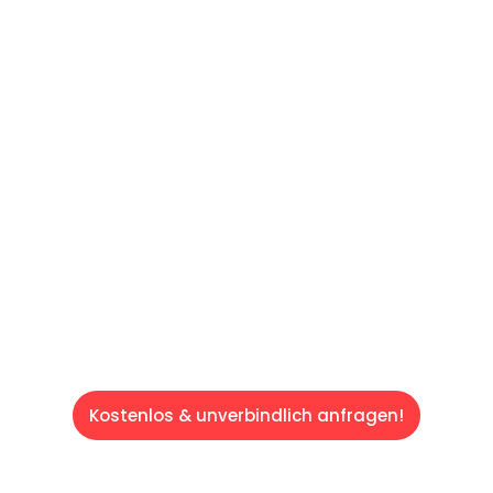
Machen Sie sich bereit für einen
reibungslosen & sorgenfreien Umzug in
Mönchengladbach: Erleben Sie, wie unser
Expertenteam Ihren Umzug schnell, sicher
und effizient gestaltet. Lassen Sie uns den
schweren Teil übernehmen & freuen Sie sich
auf einen entspannten und kostengünstigen
Servive!
Kostenlos & unverbindlich anfragen!