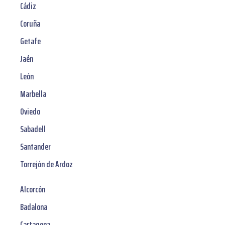
Cádiz
Coruña
Getafe
Jaén
León
Marbella
Oviedo
Sabadell
Santander
Torrejón de Ardoz
Alcorcón
Badalona
Cartagena