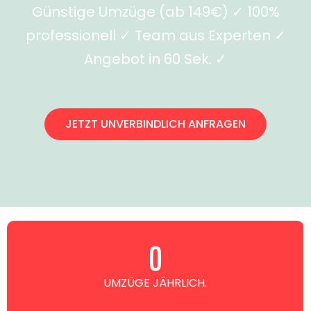
Günstige Umzüge (ab 149€) ✓ 100%
professionell ✓ Team aus Experten ✓
Angebot in 60 Sek. ✓
JETZT UNVERBINDLICH ANFRAGEN
0
UMZÜGE JÄHRLICH.