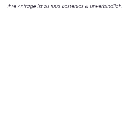
Ihre Anfrage ist zu 100% kostenlos & unverbindlich.
UNVERBINDLICHES ANGEBOT IN
UNTER 60 SEKUNDEN
:
Machen Sie sich bereit für einen
reibungslosen & sorgenfreien Umzug in
Mönchengladbach: Erleben Sie, wie unser
Expertenteam Ihren Umzug schnell, sicher
und effizient gestaltet. Lassen Sie uns den
schweren Teil übernehmen & freuen Sie sich
auf einen entspannten und kostengünstigen