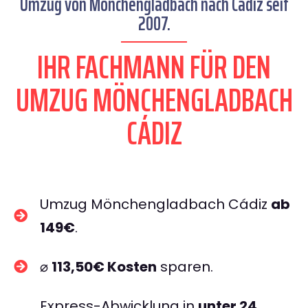
Umzug von Mönchengladbach nach Cádiz seit
2007.
IHR FACHMANN FÜR DEN
UMZUG MÖNCHENGLADBACH
CÁDIZ
Umzug Mönchengladbach Cádiz
ab
149€
.
⌀
113,50€ Kosten
sparen.
Express-Abwicklung in
unter 24