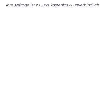
Ihre Anfrage ist zu 100% kostenlos & unverbindlich.
UNVERBINDLICHES ANGEBOT IN
UNTER 60 SEKUNDEN
:
Machen Sie sich bereit für einen
reibungslosen & sorgenfreien Umzug in
Mönchengladbach: Erleben Sie, wie unser
Expertenteam Ihren Umzug schnell, sicher
und effizient gestaltet. Lassen Sie uns den
schweren Teil übernehmen & freuen Sie sich
auf einen entspannten und kostengünstigen