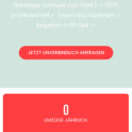
Günstige Umzüge (ab 149€) ✓ 100%
professionell ✓ Team aus Experten ✓
Angebot in 60 Sek. ✓
JETZT UNVERBINDLICH ANFRAGEN
0
UMZÜGE JÄHRLICH.