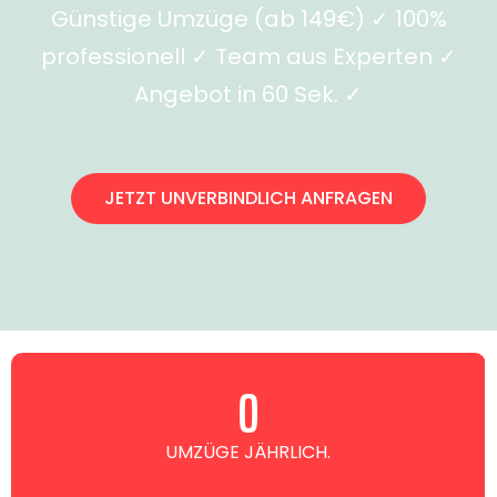
Günstige Umzüge (ab 149€) ✓ 100%
professionell ✓ Team aus Experten ✓
Angebot in 60 Sek. ✓
JETZT UNVERBINDLICH ANFRAGEN
0
UMZÜGE JÄHRLICH.