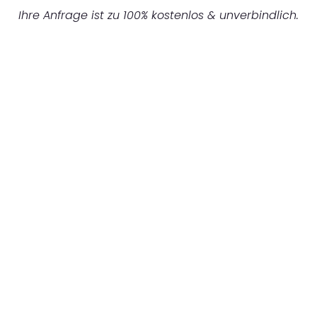
Ihre Anfrage ist zu 100% kostenlos & unverbindlich.
UNVERBINDLICHES ANGEBOT IN
UNTER 60 SEKUNDEN
:
Machen Sie sich bereit für einen
reibungslosen & sorgenfreien Umzug in
Mönchengladbach: Erleben Sie, wie unser
Expertenteam Ihren Umzug schnell, sicher
und effizient gestaltet. Lassen Sie uns den
schweren Teil übernehmen & freuen Sie sich
auf einen entspannten und kostengünstigen