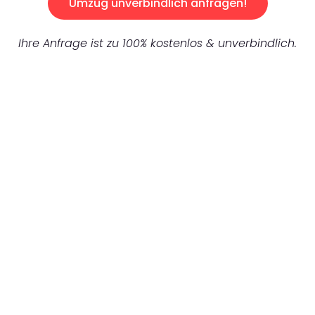
Umzug unverbindlich anfragen!
Ihre Anfrage ist zu 100% kostenlos & unverbindlich.
UNVERBINDLICHES ANGEBOT IN
UNTER 60 SEKUNDEN
:
Machen Sie sich bereit für einen
reibungslosen & sorgenfreien Umzug in
Mönchengladbach: Erleben Sie, wie unser
Expertenteam Ihren Umzug schnell, sicher
und effizient gestaltet. Lassen Sie uns den
schweren Teil übernehmen & freuen Sie sich