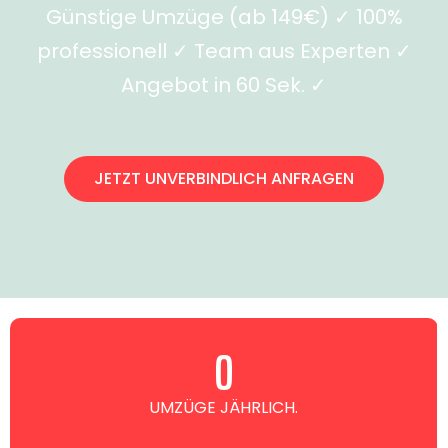
Günstige Umzüge (ab 149€) ✓ 100%
professionell ✓ Team aus Experten ✓
Angebot in 60 Sek. ✓
JETZT UNVERBINDLICH ANFRAGEN
0
UMZÜGE JÄHRLICH.