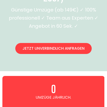
Günstige Umzüge (ab 149€) ✓ 100%
professionell ✓ Team aus Experten ✓
Angebot in 60 Sek. ✓
JETZT UNVERBINDLICH ANFRAGEN
0
UMZÜGE JÄHRLICH.