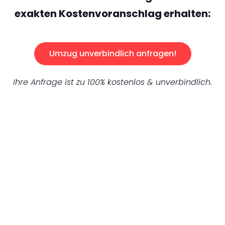
exakten Kostenvoranschlag erhalten:
Umzug unverbindlich anfragen!
Ihre Anfrage ist zu 100% kostenlos & unverbindlich.
UNVERBINDLICHES ANGEBOT IN
UNTER 60 SEKUNDEN
:
Machen Sie sich bereit für einen
reibungslosen & sorgenfreien Umzug in
Mönchengladbach: Erleben Sie, wie unser