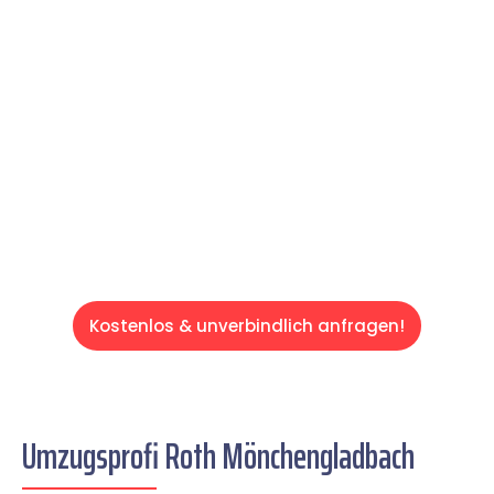
Expertenteam Ihren Umzug schnell, sicher
und effizient gestaltet. Lassen Sie uns den
schweren Teil übernehmen & freuen Sie sich
auf einen entspannten und kostengünstigen
Servive!
Kostenlos & unverbindlich anfragen!
Umzugsprofi Roth Mönchengladbach