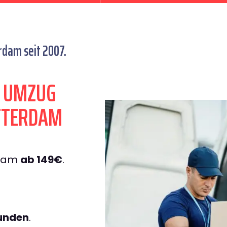
dam seit 2007.
N UMZUG
TTERDAM
rdam
ab 149€
.
tunden
.