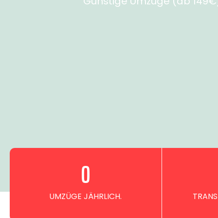
Günstige Umzüge (ab 149€) 
0
UMZÜGE JÄHRLICH.
TRANS