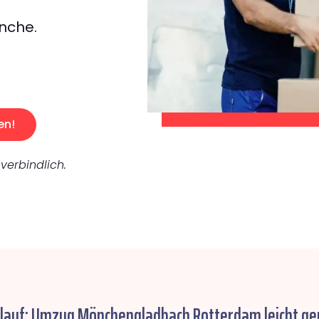
nche.
en!
verbindlich.
blauf: Umzug Mönchengladbach Rotterdam leicht ge