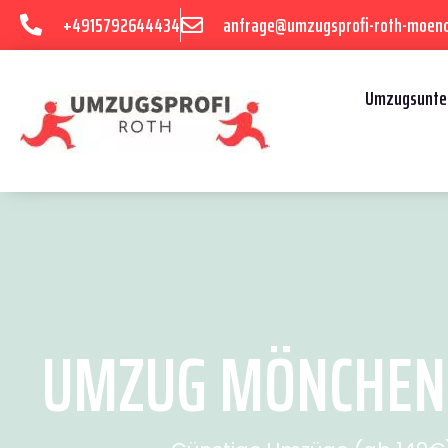
+4915792644434
anfrage@umzugsprofi-roth-moen
Umzugsunte
UMZUG MÖNCHENG