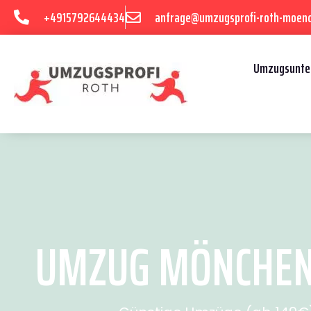
+4915792644434
anfrage@umzugsprofi-roth-moen
Umzugsunte
UMZUG MÖNCHENG