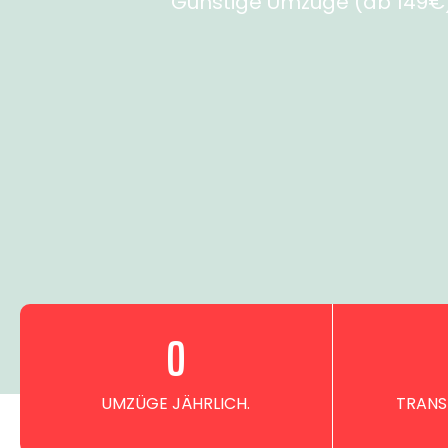
Günstige Umzüge (ab 149€) 
0
UMZÜGE JÄHRLICH.
TRANS