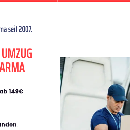
a seit 2007.
N UMZUG
PARMA
ab 149€
.
tunden
.