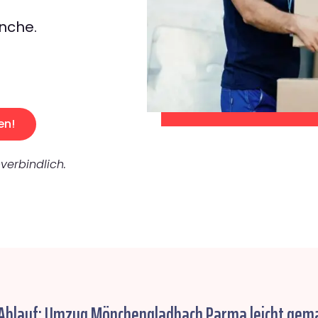
nche.
en!
verbindlich.
 Ablauf: Umzug Mönchengladbach Parma leicht gema