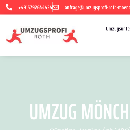
+4915792644434
anfrage@umzugsprofi-roth-moen
Umzugsunte
UMZUG MÖNCHE