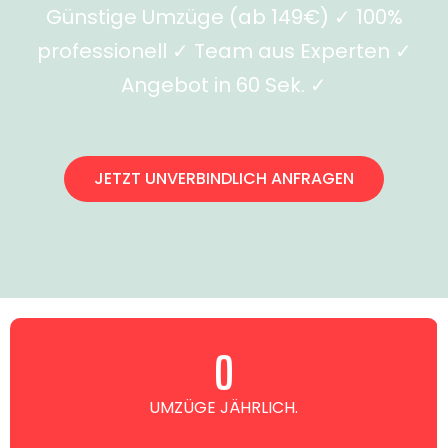
Günstige Umzüge (ab 149€) ✓ 100%
professionell ✓ Team aus Experten ✓
Angebot in 60 Sek. ✓
JETZT UNVERBINDLICH ANFRAGEN
0
UMZÜGE JÄHRLICH.