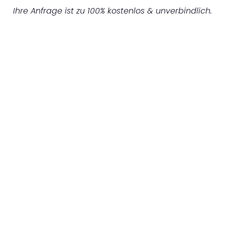
Ihre Anfrage ist zu 100% kostenlos & unverbindlich.
UNVERBINDLICHES ANGEBOT IN
UNTER 60 SEKUNDEN
:
Machen Sie sich bereit für einen
reibungslosen & sorgenfreien Umzug in
Mönchengladbach: Erleben Sie, wie unser
Expertenteam Ihren Umzug schnell, sicher
und effizient gestaltet. Lassen Sie uns den
schweren Teil übernehmen & freuen Sie sich
auf einen entspannten und kostengünstigen