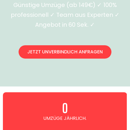
Günstige Umzüge (ab 149€) ✓ 100%
professionell ✓ Team aus Experten ✓
Angebot in 60 Sek. ✓
JETZT UNVERBINDLICH ANFRAGEN
0
UMZÜGE JÄHRLICH.