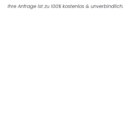
Ihre Anfrage ist zu 100% kostenlos & unverbindlich.
UNVERBINDLICHES ANGEBOT IN
UNTER 60 SEKUNDEN
:
Machen Sie sich bereit für einen
reibungslosen & sorgenfreien Umzug in
Mönchengladbach: Erleben Sie, wie unser
Expertenteam Ihren Umzug schnell, sicher
und effizient gestaltet. Lassen Sie uns den
schweren Teil übernehmen & freuen Sie sich
auf einen entspannten und kostengünstigen