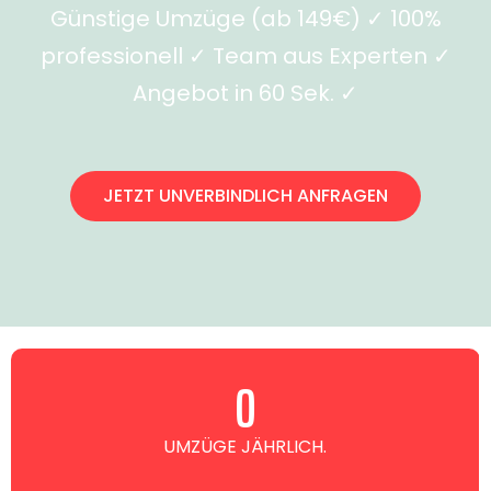
Günstige Umzüge (ab 149€) ✓ 100%
professionell ✓ Team aus Experten ✓
Angebot in 60 Sek. ✓
JETZT UNVERBINDLICH ANFRAGEN
0
UMZÜGE JÄHRLICH.