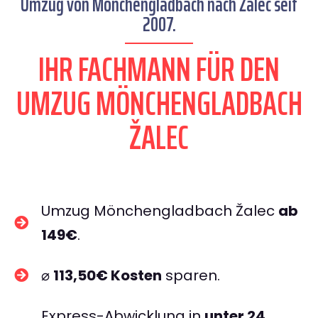
Umzug von Mönchengladbach nach Žalec seit
2007.
IHR FACHMANN FÜR DEN
UMZUG MÖNCHENGLADBACH
ŽALEC
Umzug Mönchengladbach Žalec
ab
149€
.
⌀
113,50€ Kosten
sparen.
Express-Abwicklung in
unter 24