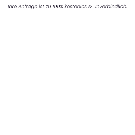
Ihre Anfrage ist zu 100% kostenlos & unverbindlich.
UNVERBINDLICHES ANGEBOT IN
UNTER 60 SEKUNDEN
:
Machen Sie sich bereit für einen
reibungslosen & sorgenfreien Umzug in
Mönchengladbach: Erleben Sie, wie unser
Expertenteam Ihren Umzug schnell, sicher
und effizient gestaltet. Lassen Sie uns den
schweren Teil übernehmen & freuen Sie sich
auf einen entspannten und kostengünstigen