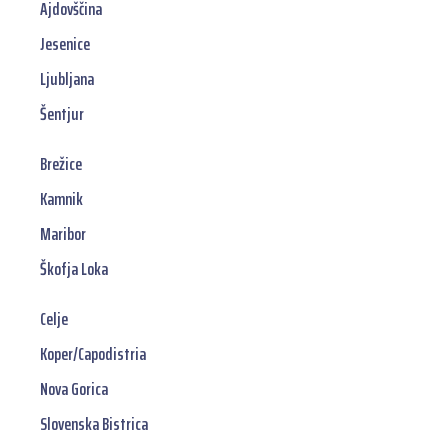
Ajdovščina
Jesenice
Ljubljana
Šentjur
Brežice
Kamnik
Maribor
Škofja Loka
Celje
Koper/Capodistria
Nova Gorica
Slovenska Bistrica