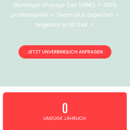
Günstige Umzüge (ab 149€) ✓ 100%
professionell ✓ Team aus Experten ✓
Angebot in 60 Sek. ✓
JETZT UNVERBINDLICH ANFRAGEN
0
UMZÜGE JÄHRLICH.