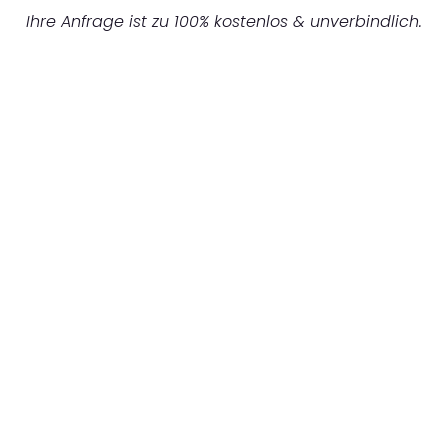
Ihre Anfrage ist zu 100% kostenlos & unverbindlich.
UNVERBINDLICHES ANGEBOT IN
UNTER 60 SEKUNDEN
:
Machen Sie sich bereit für einen
reibungslosen & sorgenfreien Umzug in
Mönchengladbach: Erleben Sie, wie unser
Expertenteam Ihren Umzug schnell, sicher
und effizient gestaltet. Lassen Sie uns den
schweren Teil übernehmen & freuen Sie sich
auf einen entspannten und kostengünstigen