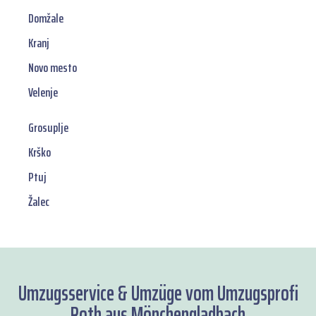
Domžale
Kranj
Novo mesto
Velenje
Grosuplje
Krško
Ptuj
Žalec
Umzugsservice & Umzüge vom Umzugsprofi
Roth aus Mönchengladbach