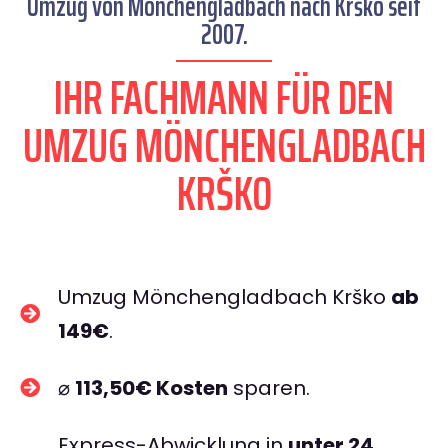
Umzug von Mönchengladbach nach Krško seit
2007.
IHR FACHMANN FÜR DEN
UMZUG MÖNCHENGLADBACH
KRŠKO
Umzug Mönchengladbach Krško
ab
149€
.
⌀
113,50€ Kosten
sparen.
Express-Abwicklung in
unter 24