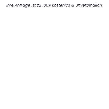
Ihre Anfrage ist zu 100% kostenlos & unverbindlich.
UNVERBINDLICHES ANGEBOT IN
UNTER 60 SEKUNDEN
:
Machen Sie sich bereit für einen
reibungslosen & sorgenfreien Umzug in
Mönchengladbach: Erleben Sie, wie unser
Expertenteam Ihren Umzug schnell, sicher
und effizient gestaltet. Lassen Sie uns den
schweren Teil übernehmen & freuen Sie sich
auf einen entspannten und kostengünstigen