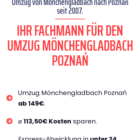
Umzug von Mönchengladbach nach Poznań
seit 2007.
IHR FACHMANN FÜR DEN
UMZUG MÖNCHENGLADBACH
POZNAŃ
Umzug Mönchengladbach Poznań
ab 149€
.
⌀
113,50€ Kosten
sparen.
Express-Abwicklung in
unter 24