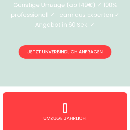
Günstige Umzüge (ab 149€) ✓ 100%
professionell ✓ Team aus Experten ✓
Angebot in 60 Sek. ✓
JETZT UNVERBINDLICH ANFRAGEN
0
UMZÜGE JÄHRLICH.