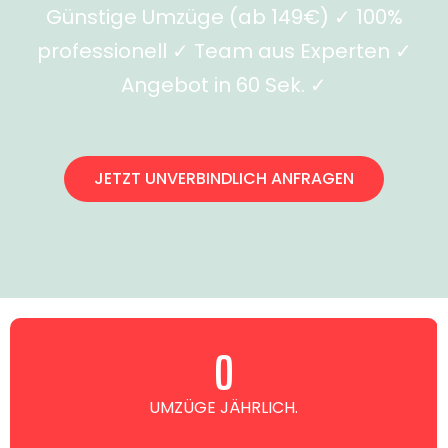
Günstige Umzüge (ab 149€) ✓ 100%
professionell ✓ Team aus Experten ✓
Angebot in 60 Sek. ✓
JETZT UNVERBINDLICH ANFRAGEN
0
UMZÜGE JÄHRLICH.