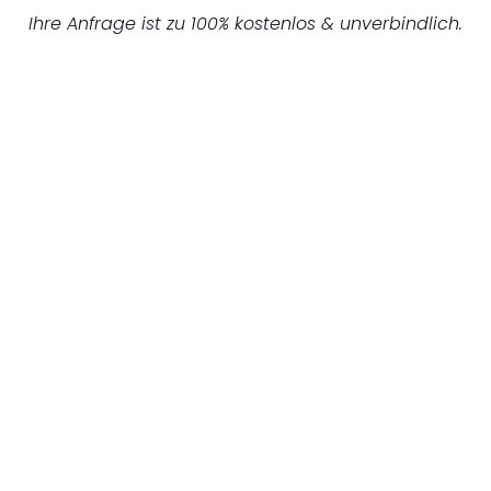
Ihre Anfrage ist zu 100% kostenlos & unverbindlich.
UNVERBINDLICHES ANGEBOT IN
UNTER 60 SEKUNDEN
:
Machen Sie sich bereit für einen
reibungslosen & sorgenfreien Umzug in
Mönchengladbach: Erleben Sie, wie unser
Expertenteam Ihren Umzug schnell, sicher
und effizient gestaltet. Lassen Sie uns den
schweren Teil übernehmen & freuen Sie sich
auf einen entspannten und kostengünstigen