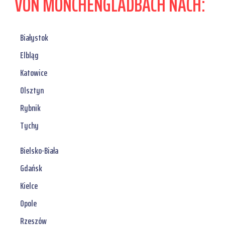
VON MÖNCHENGLADBACH NACH:
Białystok
Elbląg
Katowice
Olsztyn
Rybnik
Tychy
Bielsko-Biała
Gdańsk
Kielce
Opole
Rzeszów