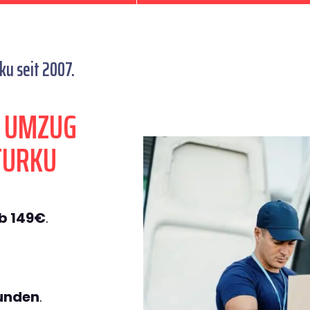
u seit 2007.
N UMZUG
TURKU
b 149€
.
tunden
.