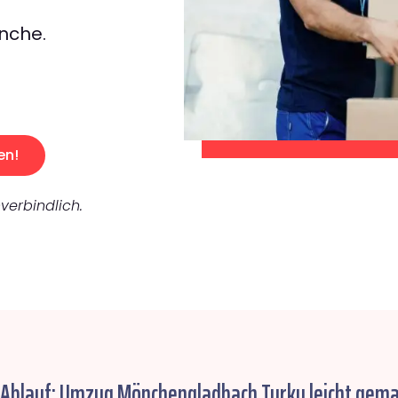
nche.
en!
verbindlich.
 Ablauf: Umzug Mönchengladbach Turku leicht gema