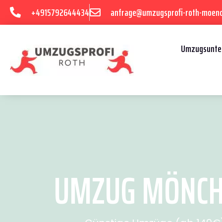
+4915792644434
anfrage@umzugsprofi-roth-moen
Umzugsunte
UMZUG MÖNCHE