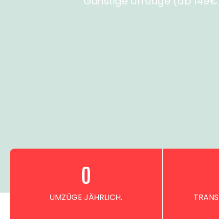
Günstige Umzüge (ab 149€) 
0
UMZÜGE JÄHRLICH.
TRANS