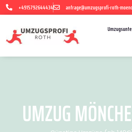
+4915792644434
anfrage@umzugsprofi-roth-moen
Umzugsunte
UMZUG MÖNCHEN