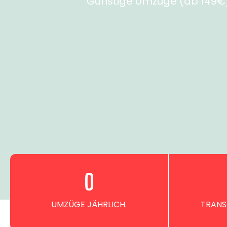
Günstige Umzüge (ab 149€) 
0
UMZÜGE JÄHRLICH.
TRANS