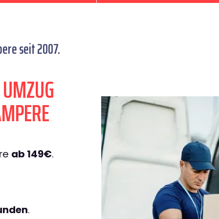
re seit 2007.
N UMZUG
AMPERE
re
ab 149€
.
tunden
.