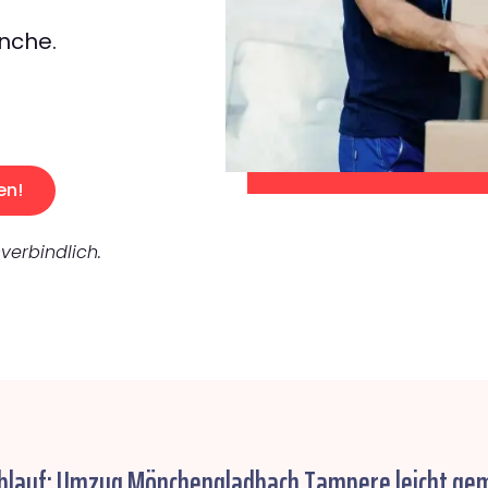
nche.
en!
verbindlich.
Ablauf: Umzug Mönchengladbach Tampere leicht ge