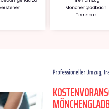
bedarf genau zu
Ihren Umzug
verstehen.
Mönchengladbach
Tampere.
Professioneller Umzug, tr
KOSTENVORANS
MÖNCHENGLADB