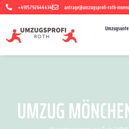
+4915792644434
anfrage@umzugsprofi-roth-moen
Umzugsunte
UMZUG MÖNCHENG