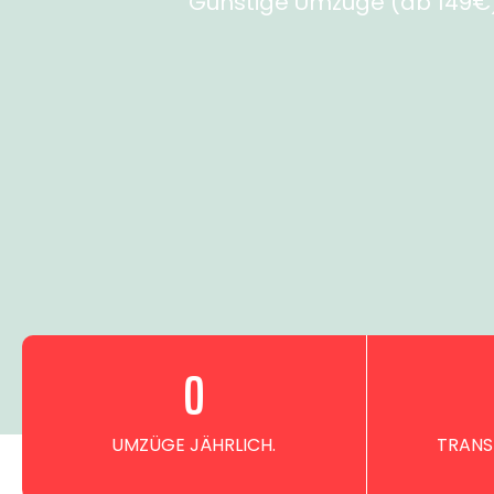
Günstige Umzüge (ab 149€) 
0
UMZÜGE JÄHRLICH.
TRANS