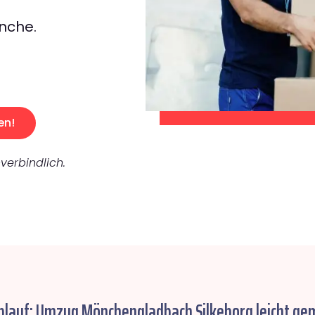
nche.
en!
verbindlich.
blauf: Umzug Mönchengladbach Silkeborg leicht ge