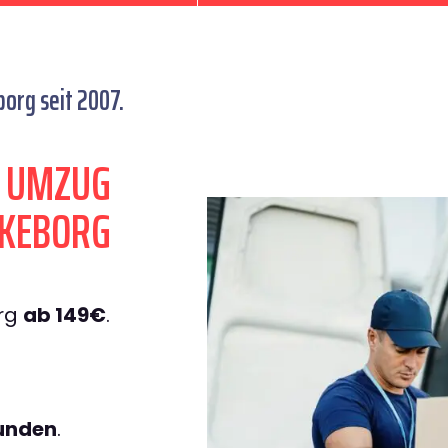
org seit 2007.
N UMZUG
LKEBORG
rg
ab 149€
.
tunden
.