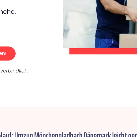
nche.
en!
verbindlich.
blauf: Umzug Mönchengladbach Dänemark leicht ge