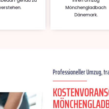
bedarf genau zu
Ihren Umzug
verstehen.
Mönchengladbach
Dänemark.
Professioneller Umzug, tr
KOSTENVORANS
MÖNCHENGLADB