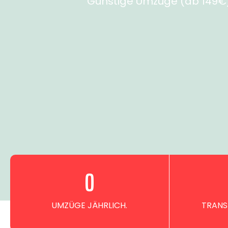
Günstige Umzüge (ab 149€) 
0
UMZÜGE JÄHRLICH.
TRANS