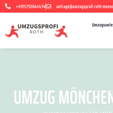
+4915792644434
anfrage@umzugsprofi-roth-moen
Umzugsunte
UMZUG MÖNCHENG