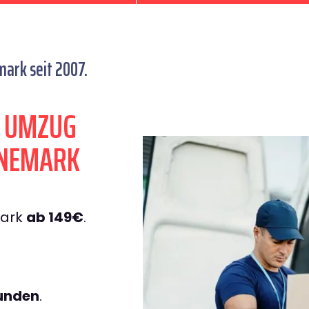
ark seit 2007.
N UMZUG
NEMARK
ark
ab 149€
.
tunden
.