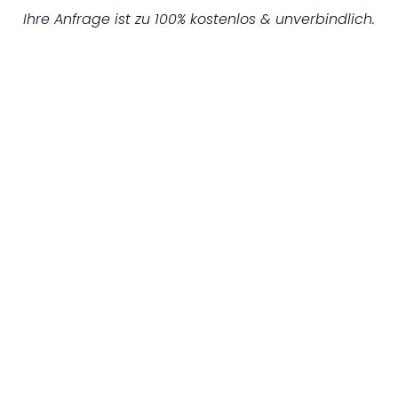
Ihre Anfrage ist zu 100% kostenlos & unverbindlich.
UNVERBINDLICHES ANGEBOT IN
UNTER 60 SEKUNDEN
:
Machen Sie sich bereit für einen
reibungslosen & sorgenfreien Umzug in
Mönchengladbach: Erleben Sie, wie unser
Expertenteam Ihren Umzug schnell, sicher
und effizient gestaltet. Lassen Sie uns den
schweren Teil übernehmen & freuen Sie sich
auf einen entspannten und kostengünstigen