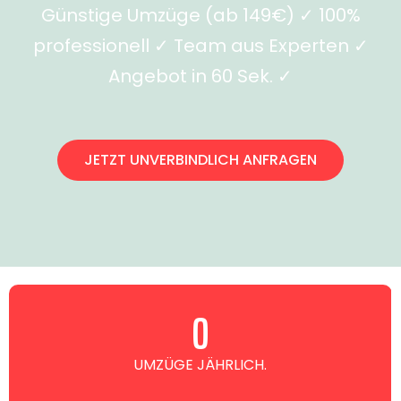
Günstige Umzüge (ab 149€) ✓ 100%
professionell ✓ Team aus Experten ✓
Angebot in 60 Sek. ✓
JETZT UNVERBINDLICH ANFRAGEN
0
UMZÜGE JÄHRLICH.