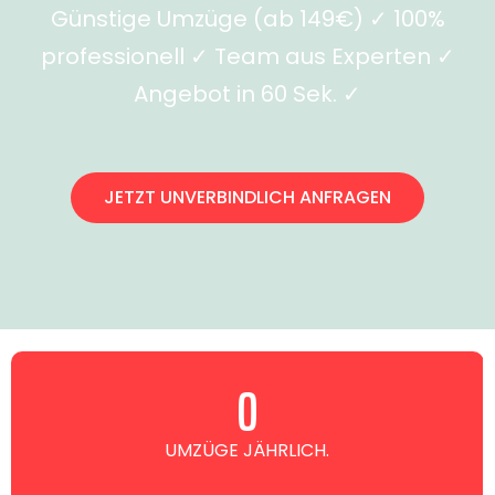
Günstige Umzüge (ab 149€) ✓ 100%
professionell ✓ Team aus Experten ✓
Angebot in 60 Sek. ✓
JETZT UNVERBINDLICH ANFRAGEN
0
UMZÜGE JÄHRLICH.