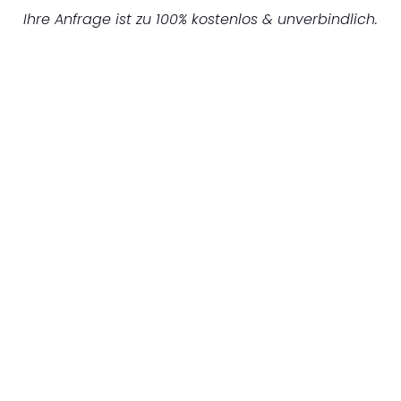
Ihre Anfrage ist zu 100% kostenlos & unverbindlich.
UNVERBINDLICHES ANGEBOT IN
UNTER 60 SEKUNDEN
:
Machen Sie sich bereit für einen
reibungslosen & sorgenfreien Umzug in
Mönchengladbach: Erleben Sie, wie unser
Expertenteam Ihren Umzug schnell, sicher
und effizient gestaltet. Lassen Sie uns den
schweren Teil übernehmen & freuen Sie sich
auf einen entspannten und kostengünstigen