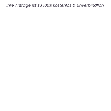
Ihre Anfrage ist zu 100% kostenlos & unverbindlich.
UNVERBINDLICHES ANGEBOT IN
UNTER 60 SEKUNDEN
:
Machen Sie sich bereit für einen
reibungslosen & sorgenfreien Umzug in
Mönchengladbach: Erleben Sie, wie unser
Expertenteam Ihren Umzug schnell, sicher
und effizient gestaltet. Lassen Sie uns den
schweren Teil übernehmen & freuen Sie sich
auf einen entspannten und kostengünstigen