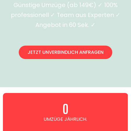
Günstige Umzüge (ab 149€) ✓ 100%
professionell ✓ Team aus Experten ✓
Angebot in 60 Sek. ✓
JETZT UNVERBINDLICH ANFRAGEN
0
UMZÜGE JÄHRLICH.