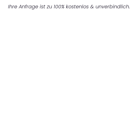
Ihre Anfrage ist zu 100% kostenlos & unverbindlich.
UNVERBINDLICHES ANGEBOT IN
UNTER 60 SEKUNDEN
:
Machen Sie sich bereit für einen
reibungslosen & sorgenfreien Umzug in
Mönchengladbach: Erleben Sie, wie unser
Expertenteam Ihren Umzug schnell, sicher
und effizient gestaltet. Lassen Sie uns den
schweren Teil übernehmen & freuen Sie sich
auf einen entspannten und kostengünstigen