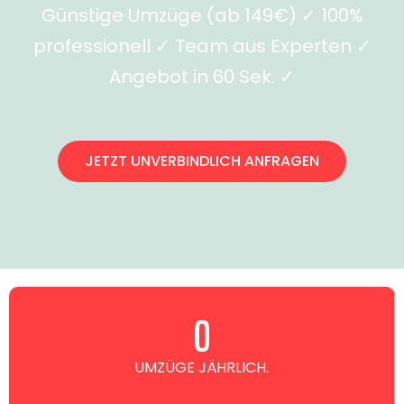
Günstige Umzüge (ab 149€) ✓ 100%
professionell ✓ Team aus Experten ✓
Angebot in 60 Sek. ✓
JETZT UNVERBINDLICH ANFRAGEN
0
UMZÜGE JÄHRLICH.