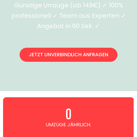
Günstige Umzüge (ab 149€) ✓ 100%
professionell ✓ Team aus Experten ✓
Angebot in 60 Sek. ✓
JETZT UNVERBINDLICH ANFRAGEN
0
UMZÜGE JÄHRLICH.