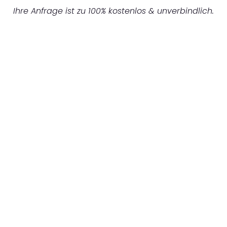
Ihre Anfrage ist zu 100% kostenlos & unverbindlich.
UNVERBINDLICHES ANGEBOT IN
UNTER 60 SEKUNDEN
:
Machen Sie sich bereit für einen
reibungslosen & sorgenfreien Umzug in
Mönchengladbach: Erleben Sie, wie unser
Expertenteam Ihren Umzug schnell, sicher
und effizient gestaltet. Lassen Sie uns den
schweren Teil übernehmen & freuen Sie sich
auf einen entspannten und kostengünstigen