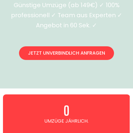
Günstige Umzüge (ab 149€) ✓ 100%
professionell ✓ Team aus Experten ✓
Angebot in 60 Sek. ✓
JETZT UNVERBINDLICH ANFRAGEN
0
UMZÜGE JÄHRLICH.