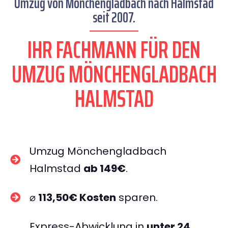
Umzug von Mönchengladbach nach Halmstad
seit 2007.
IHR FACHMANN FÜR DEN
UMZUG MÖNCHENGLADBACH
HALMSTAD
Umzug Mönchengladbach
Halmstad
ab 149€
.
⌀
113,50€ Kosten
sparen.
Express-Abwicklung in
unter 24