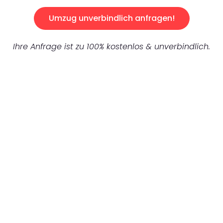
Umzug unverbindlich anfragen!
Ihre Anfrage ist zu 100% kostenlos & unverbindlich.
UNVERBINDLICHES ANGEBOT IN
UNTER 60 SEKUNDEN
:
Machen Sie sich bereit für einen
reibungslosen & sorgenfreien Umzug in
Mönchengladbach: Erleben Sie, wie unser
Expertenteam Ihren Umzug schnell, sicher
und effizient gestaltet. Lassen Sie uns den