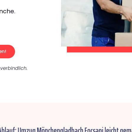
nche.
en!
verbindlich.
Ablauf: Umzug Mönchengladbach Focsani leicht gem