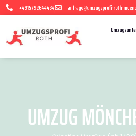
+4915792644434
anfrage@umzugsprofi-roth-moen
Umzugsunte
UMZUG MÖNCHEN