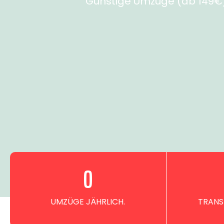
Günstige Umzüge (ab 149€) 
0
UMZÜGE JÄHRLICH.
TRANS