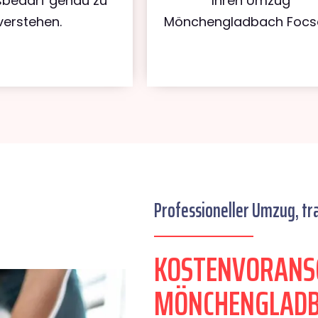
bedarf genau zu
Ihren Umzug
verstehen.
Mönchengladbach Focsa
Professioneller Umzug, tr
KOSTENVORANS
MÖNCHENGLADB