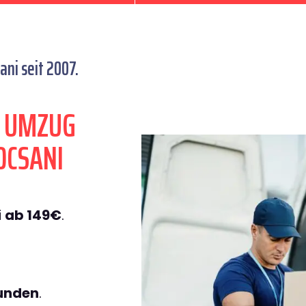
ni seit 2007.
N UMZUG
OCSANI
i
ab 149€
.
tunden
.