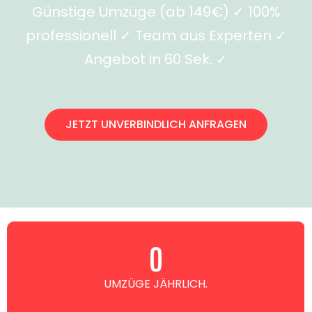
Günstige Umzüge (ab 149€) ✓ 100%
professionell ✓ Team aus Experten ✓
Angebot in 60 Sek. ✓
JETZT UNVERBINDLICH ANFRAGEN
0
UMZÜGE JÄHRLICH.