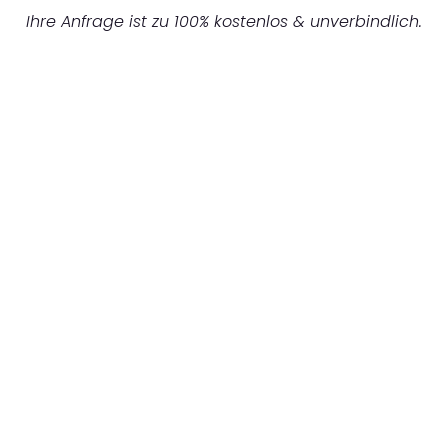
Ihre Anfrage ist zu 100% kostenlos & unverbindlich.
UNVERBINDLICHES ANGEBOT IN
UNTER 60 SEKUNDEN
:
Machen Sie sich bereit für einen
reibungslosen & sorgenfreien Umzug in
Mönchengladbach: Erleben Sie, wie unser
Expertenteam Ihren Umzug schnell, sicher
und effizient gestaltet. Lassen Sie uns den
schweren Teil übernehmen & freuen Sie sich
auf einen entspannten und kostengünstigen