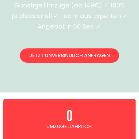
Günstige Umzüge (ab 149€) ✓ 100%
professionell ✓ Team aus Experten ✓
Angebot in 60 Sek. ✓
JETZT UNVERBINDLICH ANFRAGEN
0
UMZÜGE JÄHRLICH.