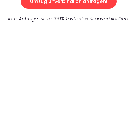
Umzug unverbindlich anfragen!
Ihre Anfrage ist zu 100% kostenlos & unverbindlich.
UNVERBINDLICHES ANGEBOT IN
UNTER 60 SEKUNDEN
:
Machen Sie sich bereit für einen
reibungslosen & sorgenfreien Umzug in
Mönchengladbach: Erleben Sie, wie unser
Expertenteam Ihren Umzug schnell, sicher
und effizient gestaltet. Lassen Sie uns den
schweren Teil übernehmen & freuen Sie sich